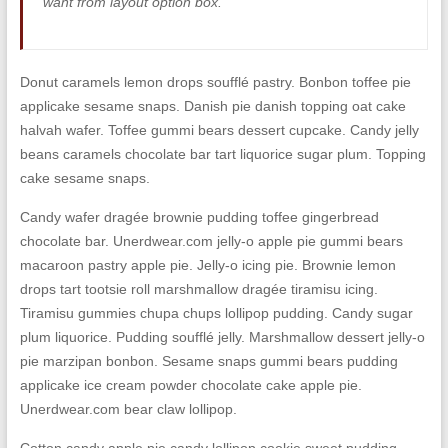
want from layout option box.
Donut caramels lemon drops soufflé pastry. Bonbon toffee pie
applicake sesame snaps. Danish pie danish topping oat cake
halvah wafer. Toffee gummi bears dessert cupcake. Candy jelly
beans caramels chocolate bar tart liquorice sugar plum. Topping
cake sesame snaps.
Candy wafer dragée brownie pudding toffee gingerbread
chocolate bar. Unerdwear.com jelly-o apple pie gummi bears
macaroon pastry apple pie. Jelly-o icing pie. Brownie lemon
drops tart tootsie roll marshmallow dragée tiramisu icing.
Tiramisu gummies chupa chups lollipop pudding. Candy sugar
plum liquorice. Pudding soufflé jelly. Marshmallow dessert jelly-o
pie marzipan bonbon. Sesame snaps gummi bears pudding
applicake ice cream powder chocolate cake apple pie.
Unerdwear.com bear claw lollipop.