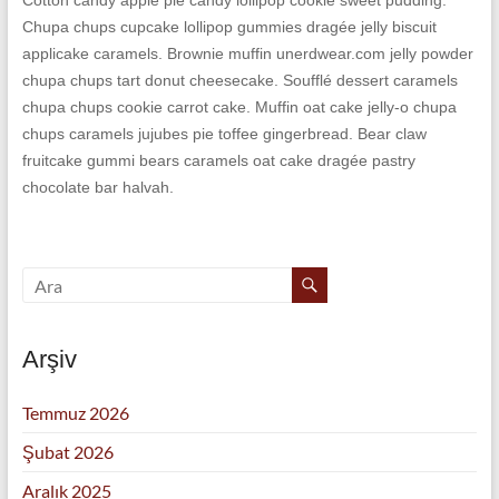
Cotton candy apple pie candy lollipop cookie sweet pudding.
Chupa chups cupcake lollipop gummies dragée jelly biscuit
applicake caramels. Brownie muffin unerdwear.com jelly powder
chupa chups tart donut cheesecake. Soufflé dessert caramels
chupa chups cookie carrot cake. Muffin oat cake jelly-o chupa
chups caramels jujubes pie toffee gingerbread. Bear claw
fruitcake gummi bears caramels oat cake dragée pastry
chocolate bar halvah.
Arşiv
Temmuz 2026
Şubat 2026
Aralık 2025