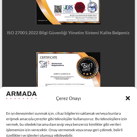
ISO 27001:2022 Bilgi Güvenliği Yönetim Sistemi Kalite Belgemiz
Çerez Onayı
En iyi deneyimleri sunmak için, cihaz bilgilerini saklamak ve/veya bunlara
erişmek amacıyla çerezler gibi teknolojiler kullanıyoruz. Bu teknolojilere izin
vermek, bu sitedeki tarama davranışı veya benzersiz kimlikler gibi verileri
işlememize izin verecektir. Onay vermemek veya onayı geri çekmek, belirli
özellikleri ve işlevleri olumsuz etkileyebilir.