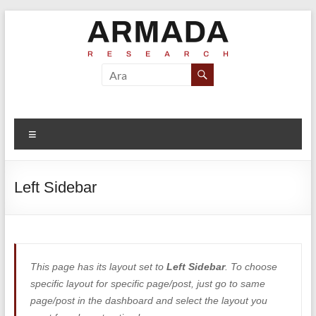
Skip
to
content
Armada
Armada
Araştırma ve
Araştırma
Marka
İletişim
Menü
Danışmanlığı
Left Sidebar
This page has its layout set to
Left Sidebar
. To choose
specific layout for specific page/post, just go to same
page/post in the dashboard and select the layout you