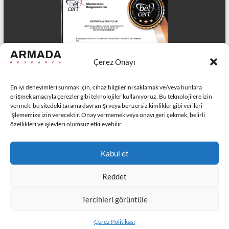
Çerez Onayı
En iyi deneyimleri sunmak için, cihaz bilgilerini saklamak ve/veya bunlara
erişmek amacıyla çerezler gibi teknolojiler kullanıyoruz. Bu teknolojilere izin
vermek, bu sitedeki tarama davranışı veya benzersiz kimlikler gibi verileri
işlememize izin verecektir. Onay vermemek veya onayı geri çekmek, belirli
özellikleri ve işlevleri olumsuz etkileyebilir.
ISO 27701:2025 Kişiye Özel Bilgilerin Yönetimi Sertifikası
Kabul et
Belgemiz
Reddet
Tercihleri görüntüle
Tüm hakları saklıdır © 2026 Armada Araştırma.
Bizimle iletişime geçin
Çerez Politikası