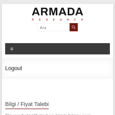
Skip
to
content
Armada
Armada
Araştırma ve
Araştırma
Marka
İletişim
Menü
Danışmanlığı
Logout
Bilgi / Fiyat Talebi