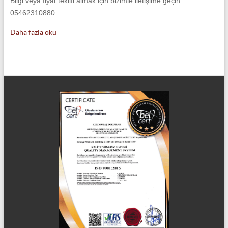
Bilgi veya fiyat teklifi almak için bizimle iletişime geçin…
05462310880
Daha fazla oku