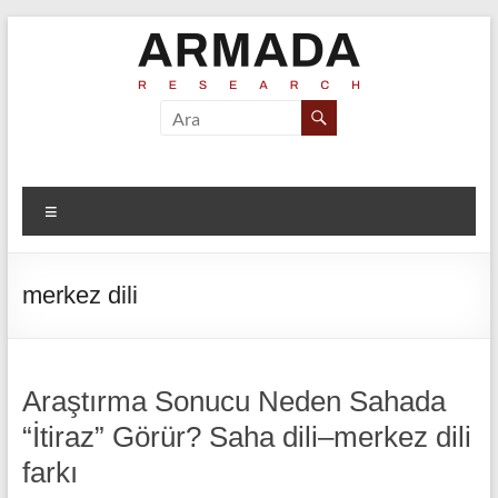
Skip
to
content
Armada
Armada
Araştırma ve
Araştırma
Marka
İletişim
Menü
Danışmanlığı
merkez dili
Araştırma Sonucu Neden Sahada
“İtiraz” Görür? Saha dili–merkez dili
farkı