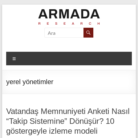
Skip
to
content
Armada
Armada
Araştırma ve
Araştırma
Marka
İletişim
Menü
Danışmanlığı
yerel yönetimler
Vatandaş Memnuniyeti Anketi Nasıl
“Takip Sistemine” Dönüşür? 10
göstergeyle izleme modeli