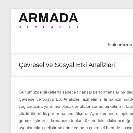
Skip
to
Armada
Armada
content
Araştırma ve
Araştırma
Marka
İletişim
Hakkımızda
Danışmanlığı
Çevresel ve Sosyal Etki Analizleri
Günümüzde şirketlerin sadece finansal performanslarına değil,
Çevresel ve Sosyal Etki Analizleri hizmetimiz, firmanızın sürd
sağlamasına yardımcı olacak analizler sunar. Şirketinizin faaliy
sürdürülebilirlik performansını ölçeriz. Aynı zamanda, toplumsa
gerçekleştirerek, firmanızın toplum üzerindeki etkilerini değerl
uygulamaları geliştirmelerine ve hem çevresel hem de sosyal a