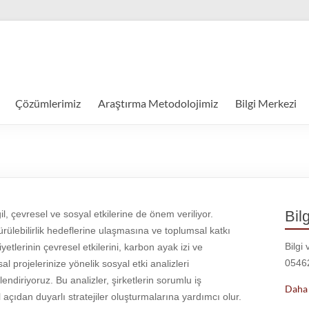
Çözümlerimiz
Araştırma Metodolojimiz
Bilgi Merkezi
Bilg
 çevresel ve sosyal etkilerine de önem veriliyor.
ürülebilirlik hedeflerine ulaşmasına ve toplumsal katkı
Bilgi 
etlerinin çevresel etkilerini, karbon ayak izi ve
05462
l projelerinize yönelik sosyal etki analizleri
endiriyoruz. Bu analizler, şirketlerin sorumlu iş
Daha 
çıdan duyarlı stratejiler oluşturmalarına yardımcı olur.