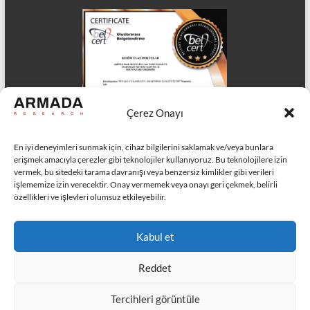
Çerez Onayı
En iyi deneyimleri sunmak için, cihaz bilgilerini saklamak ve/veya bunlara
erişmek amacıyla çerezler gibi teknolojiler kullanıyoruz. Bu teknolojilere izin
vermek, bu sitedeki tarama davranışı veya benzersiz kimlikler gibi verileri
işlememize izin verecektir. Onay vermemek veya onayı geri çekmek, belirli
özellikleri ve işlevleri olumsuz etkileyebilir.
ISO 27701:2025 Kişiye Özel Bilgilerin Yönetimi Sertifikası
Kabul et
Belgemiz
Reddet
Tercihleri görüntüle
Tüm hakları saklıdır © 2026 Armada Araştırma.